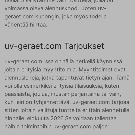
täällä. Sisällytämme vain tositteita, joilla on
voimassa oleva alennuskoodi. Joten uv-
geraet.com kupongin, joka myös todella
vähentää hintaa.
uv-geraet.com Tarjoukset
uv-geraet.com: ssa on tällä hetkellä käynnissä
joitain erityisiä myyntitoimia. Myyntitoimet ovat
alennusleirejä, jotka tapahtuvat tietyn ajan. Tämä
voi olla esimerkiksi erityisiä tilaisuuksia, kuten
pääsiäistä, joulua, mustan perjantaina tai vain,
kun leiri on tyhjennettävä. uv-geraet.com tarjoaa
sitten joitain valittuja tuotteita erittäin alennetulle
hinnalle. elokuuta 2026 Se voidaan tallentaa
näihin toimintoihin uv-geraet.com paljon: