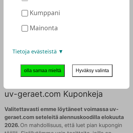
tarkoittaa, että tukitiimimme ei ole vielä
tarkistanut ja testannut uv-geraet.com.
Kumppani
Tämä ei kuitenkaan tarkoita, että uv-
geraet.com olisi kyseenalainen. Voit siis
Mainonta
tehdä ostoksia osoitteessa uv-geraet.com
puhtaalla omallatunnolla. Järjestelmämme
on ehkä jo löytänyt sinulle tarjouksia tai
Tietoja evästeistä
kuponkeja. Katso, kuinka paljon voit säästää
osoitteessa uv-geraet.com:
olla samaa mieltä
Hyväksy valinta
uv-geraet.com Kuponkeja
Valitettavasti emme löytäneet voimassa uv-
geraet.com seteleitä alennuskoodilla elokuuta
2026.
On mahdollisuus, että luet pian kupongin