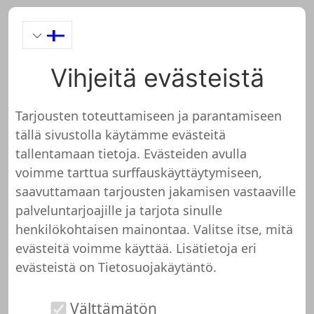
Vihjeitä evästeistä
uv-geraet.com
Tarjousten toteuttamiseen ja parantamiseen
tällä sivustolla käytämme evästeitä
https://uv-geraet.com/produkt/saalux-uv-b-
tallentamaan tietoja. Evästeiden avulla
kamm-311-nm-gegen-psoriasis-und-vitiligo/
voimme tarttua surffauskäyttäytymiseen,
saavuttamaan tarjousten jakamisen vastaaville
palveluntarjoajille ja tarjota sinulle
uv-geraet.com ei ole vielä
henkilökohtaisen mainontaa. Valitse itse, mitä
tarkistettu ja testattu
evästeitä voimme käyttää. Lisätietoja eri
evästeistä on
Tietosuojakäytäntö
.
Meillä ei ole vielä tarkempia tietoja tästä
kaupasta tai verkkosivustosta. Tämä
Välttämätön