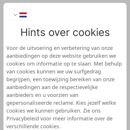
Hints over cookies
ab50.de
Voor de uitvoering en verbetering van onze
aanbiedingen op deze website gebruiken we
https://ab50.de/
cookies om informatie op te slaan. Met behulp
van cookies kunnen we uw surfgedrag
ab50.de is nog niet beoordeeld
begrijpen, een toewijzing bereiken van onze
en getest
aanbiedingen aan de respectievelijke
aanbieders en u voorzien van
We hebben nog geen gedetailleerde
gepersonaliseerde reclame. Kies jezelf welke
informatie over deze winkel of website. Dit
cookies we kunnen gebruiken. Zie ons
betekent dat ab50.de nog niet is beoordeeld
Privacybeleid
voor meer informatie over de
en getest door ons ondersteuningsteam.
verschillende cookies.