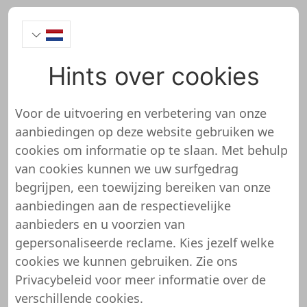
Hints over cookies
Druckerpatronen.de
Voor de uitvoering en verbetering van onze
aanbiedingen op deze website gebruiken we
cookies om informatie op te slaan. Met behulp
van cookies kunnen we uw surfgedrag
https://www.druckerpatronen.de
begrijpen, een toewijzing bereiken van onze
Dus we evalueerden het
aanbiedingen aan de respectievelijke
Druckerpatronen.de onlineshop
aanbieders en u voorzien van
gepersonaliseerde reclame. Kies jezelf welke
We hebben alle mogelijkheden om
cookies we kunnen gebruiken. Zie ons
Druckerpatronen.de op de juiste manier op
Privacybeleid
voor meer informatie over de
te slaan. Deze omvatten kortingsvouchers
verschillende cookies.