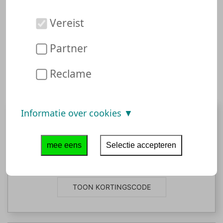
om cashback te krijgen voor winkelen,
producten die worden aangeboden in de
Vereist
verkoop of de beste huidige aanbiedingen.
Partner
Druckerpatronen.de Vouchers
Reclame
Informatie over cookies
20,00%
mee eens
Selectie accepteren
20,00 % Rabatt !
TOON KORTINGSCODE