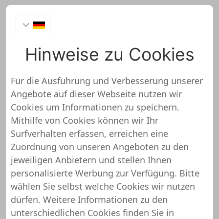
Hinweise zu Cookies
adview-sponsor.de
Onlineshop Test
Für die Ausführung und Verbesserung unserer
Angebote auf dieser Webseite nutzen wir
Cookies um Informationen zu speichern.
Mithilfe von Cookies können wir Ihr
Surfverhalten erfassen, erreichen eine
adview-sponsor.de wurde noch
Zuordnung von unseren Angeboten zu den
nicht überprüft und getestet
jeweiligen Anbietern und stellen Ihnen
personalisierte Werbung zur Verfügung. Bitte
Über diesen Shop oder Webseite liegen uns noch
wählen Sie selbst welche Cookies wir nutzen
keine detaillierten Informationen vor. Das
dürfen. Weitere Informationen zu den
bedeutet, dass adview-sponsor.de von unserem
unterschiedlichen Cookies finden Sie in