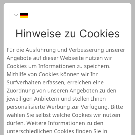
Hinweise zu Cookies
AMG Sicherheitstechnik
Onlineshop Test
Für die Ausführung und Verbesserung unserer
Angebote auf dieser Webseite nutzen wir
Cookies um Informationen zu speichern.
Mithilfe von Cookies können wir Ihr
Surfverhalten erfassen, erreichen eine
AMG Sicherheitstechnik wurde noch
Zuordnung von unseren Angeboten zu den
nicht überprüft und getestet
jeweiligen Anbietern und stellen Ihnen
personalisierte Werbung zur Verfügung. Bitte
Über diesen Shop oder Webseite liegen uns noch
wählen Sie selbst welche Cookies wir nutzen
keine detaillierten Informationen vor. Das
dürfen. Weitere Informationen zu den
bedeutet, dass AMG Sicherheitstechnik von
unterschiedlichen Cookies finden Sie in