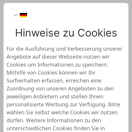
Hinweise zu Cookies
Aufkleber-gestalten.de
Onlineshop Test
Für die Ausführung und Verbesserung unserer
Angebote auf dieser Webseite nutzen wir
Cookies um Informationen zu speichern.
Mithilfe von Cookies können wir Ihr
Surfverhalten erfassen, erreichen eine
Aufkleber-gestalten.de wurde noch
Zuordnung von unseren Angeboten zu den
nicht überprüft und getestet
jeweiligen Anbietern und stellen Ihnen
personalisierte Werbung zur Verfügung. Bitte
Über diesen Shop oder Webseite liegen uns noch
wählen Sie selbst welche Cookies wir nutzen
keine detaillierten Informationen vor. Das
dürfen. Weitere Informationen zu den
bedeutet, dass Aufkleber-gestalten.de von
unterschiedlichen Cookies finden Sie in