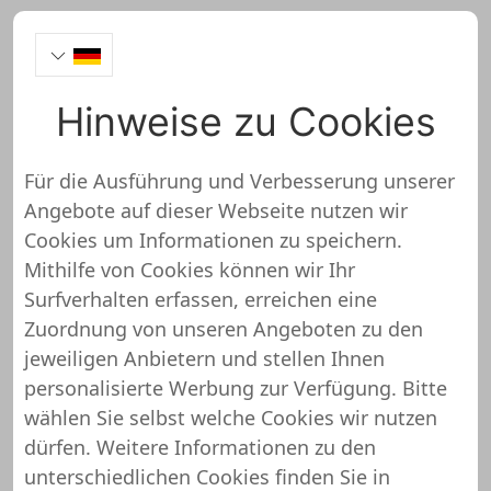
Hinweise zu Cookies
Blinddateclub
Für die Ausführung und Verbesserung unserer
Angebote auf dieser Webseite nutzen wir
http://www.blinddateclub.de
Cookies um Informationen zu speichern.
Mithilfe von Cookies können wir Ihr
Blinddateclub wurde noch nicht
Surfverhalten erfassen, erreichen eine
überprüft und getestet
Zuordnung von unseren Angeboten zu den
jeweiligen Anbietern und stellen Ihnen
Über diesen Shop oder Webseite liegen uns
personalisierte Werbung zur Verfügung. Bitte
noch keine detaillierten Informationen vor.
wählen Sie selbst welche Cookies wir nutzen
Das bedeutet, dass Blinddateclub von
dürfen. Weitere Informationen zu den
unserem Support-Team noch nicht
unterschiedlichen Cookies finden Sie in