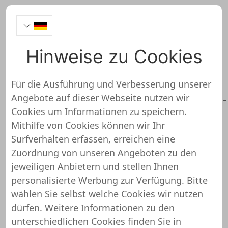
Hinweise zu Cookies
clevver.io
Für die Ausführung und Verbesserung unserer
Angebote auf dieser Webseite nutzen wir
https://www.clevver.io/de/produkte/clevvermail-
Cookies um Informationen zu speichern.
postdigitalisierung/
Mithilfe von Cookies können wir Ihr
Surfverhalten erfassen, erreichen eine
clevver.io wurde noch nicht
Zuordnung von unseren Angeboten zu den
überprüft und getestet
jeweiligen Anbietern und stellen Ihnen
personalisierte Werbung zur Verfügung. Bitte
Über diesen Shop oder Webseite liegen uns
wählen Sie selbst welche Cookies wir nutzen
noch keine detaillierten Informationen vor.
dürfen. Weitere Informationen zu den
Das bedeutet, dass clevver.io von unserem
unterschiedlichen Cookies finden Sie in