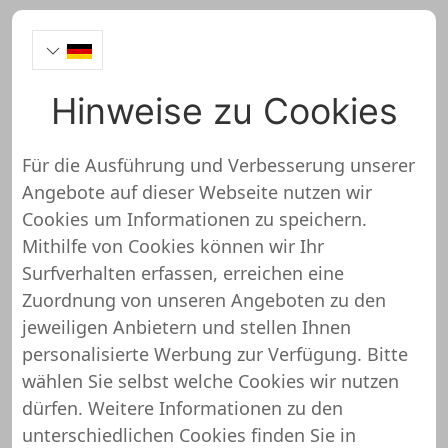
Hinweise zu Cookies
deinewandkunst
Für die Ausführung und Verbesserung unserer
Angebote auf dieser Webseite nutzen wir
https://www.deinewandkunst.de/
Cookies um Informationen zu speichern.
Mithilfe von Cookies können wir Ihr
deinewandkunst wurde noch
Surfverhalten erfassen, erreichen eine
nicht überprüft und getestet
Zuordnung von unseren Angeboten zu den
jeweiligen Anbietern und stellen Ihnen
Über diesen Shop oder Webseite liegen uns
personalisierte Werbung zur Verfügung. Bitte
noch keine detaillierten Informationen vor.
wählen Sie selbst welche Cookies wir nutzen
Das bedeutet, dass deinewandkunst von
dürfen. Weitere Informationen zu den
unserem Support-Team noch nicht
unterschiedlichen Cookies finden Sie in