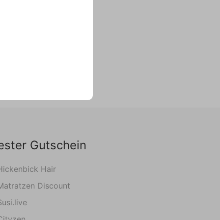
ester Gutschein
Hickenbick Hair
Matratzen Discount
Susi.live
Cityzen