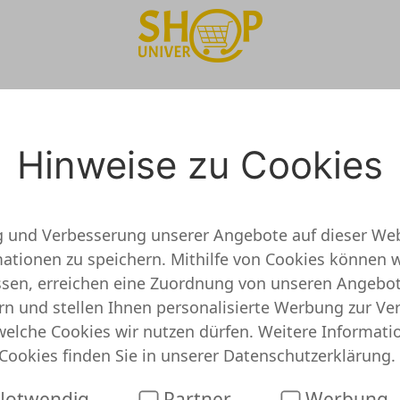
t
o Koester Onlineshop 
Hinweise zu Cookies
g und Verbesserung unserer Angebote auf dieser Web
tionen zu speichern. Mithilfe von Cookies können w
prüft und getestet
assen, erreichen eine Zuordnung von unseren Angebo
rn und stellen Ihnen personalisierte Werbung zur Ve
 keine detaillierten Informationen vor. Das bedeut
welche Cookies wir nutzen dürfen. Weitere Informati
ißt jedoch nicht, dass Foto Koester unseriös ist. Du
Cookies finden Sie in unserer
Datenschutzerklärung
.
stem schon Angebote oder Gutscheine für Dich gefund
ester
otwendig
Partner
Werbung