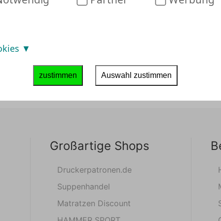
okies
zustimmen
Auswahl zustimmen
Großartige Shops
B
Druckerpatronen.de
Suppenhandel
Matratzen Discount
HAMMER SPORT