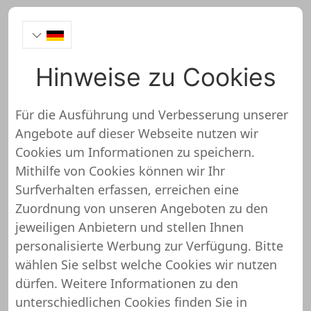
Hinweise zu Cookies
Leuchtglas.de
Für die Ausführung und Verbesserung unserer
Angebote auf dieser Webseite nutzen wir
https://www.leuchtglas.de/
Cookies um Informationen zu speichern.
Mithilfe von Cookies können wir Ihr
Leuchtglas.de wurde noch nicht
Surfverhalten erfassen, erreichen eine
überprüft und getestet
Zuordnung von unseren Angeboten zu den
jeweiligen Anbietern und stellen Ihnen
Über diesen Shop oder Webseite liegen uns
personalisierte Werbung zur Verfügung. Bitte
noch keine detaillierten Informationen vor.
wählen Sie selbst welche Cookies wir nutzen
Das bedeutet, dass Leuchtglas.de von
dürfen. Weitere Informationen zu den
unserem Support-Team noch nicht
unterschiedlichen Cookies finden Sie in