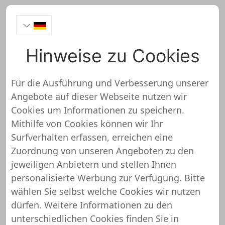
Hinweise zu Cookies
Ralf Moll Online-Fasten
Onlineshop Test
Für die Ausführung und Verbesserung unserer
Angebote auf dieser Webseite nutzen wir
Cookies um Informationen zu speichern.
Mithilfe von Cookies können wir Ihr
Surfverhalten erfassen, erreichen eine
Ralf Moll Online-Fasten wurde noch
Zuordnung von unseren Angeboten zu den
nicht überprüft und getestet
jeweiligen Anbietern und stellen Ihnen
personalisierte Werbung zur Verfügung. Bitte
Über diesen Shop oder Webseite liegen uns noch
wählen Sie selbst welche Cookies wir nutzen
keine detaillierten Informationen vor. Das
dürfen. Weitere Informationen zu den
bedeutet, dass Ralf Moll Online-Fasten von
unterschiedlichen Cookies finden Sie in