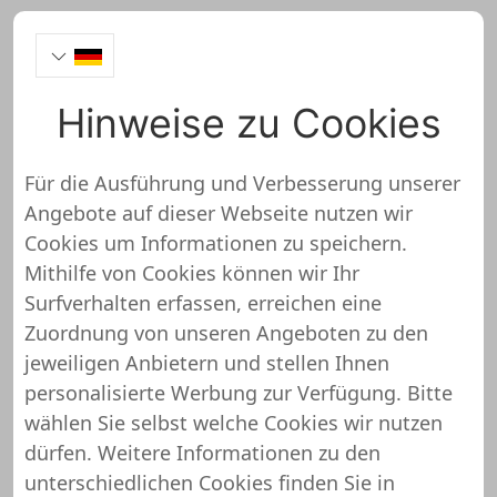
Hinweise zu Cookies
REALDOLL24
Für die Ausführung und Verbesserung unserer
Angebote auf dieser Webseite nutzen wir
https://www.realdoll24.de/
Cookies um Informationen zu speichern.
Mithilfe von Cookies können wir Ihr
REALDOLL24 wurde noch nicht
Surfverhalten erfassen, erreichen eine
überprüft und getestet
Zuordnung von unseren Angeboten zu den
jeweiligen Anbietern und stellen Ihnen
Über diesen Shop oder Webseite liegen uns
personalisierte Werbung zur Verfügung. Bitte
noch keine detaillierten Informationen vor.
wählen Sie selbst welche Cookies wir nutzen
Das bedeutet, dass REALDOLL24 von
dürfen. Weitere Informationen zu den
unserem Support-Team noch nicht
unterschiedlichen Cookies finden Sie in