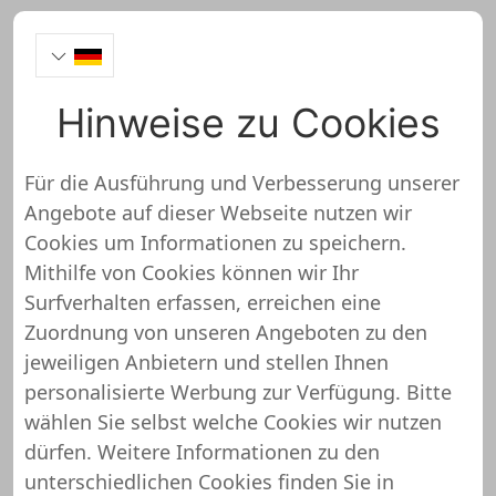
Hinweise zu Cookies
Schuhgeschaeft24.com
Onlineshop Test
Für die Ausführung und Verbesserung unserer
Angebote auf dieser Webseite nutzen wir
Cookies um Informationen zu speichern.
Mithilfe von Cookies können wir Ihr
Surfverhalten erfassen, erreichen eine
Schuhgeschaeft24.com wurde noch
Zuordnung von unseren Angeboten zu den
nicht überprüft und getestet
jeweiligen Anbietern und stellen Ihnen
personalisierte Werbung zur Verfügung. Bitte
Über diesen Shop oder Webseite liegen uns noch
wählen Sie selbst welche Cookies wir nutzen
keine detaillierten Informationen vor. Das
dürfen. Weitere Informationen zu den
bedeutet, dass Schuhgeschaeft24.com von
unterschiedlichen Cookies finden Sie in