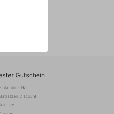
ester Gutschein
Hickenbick Hair
Matratzen Discount
Susi.live
Cityzen