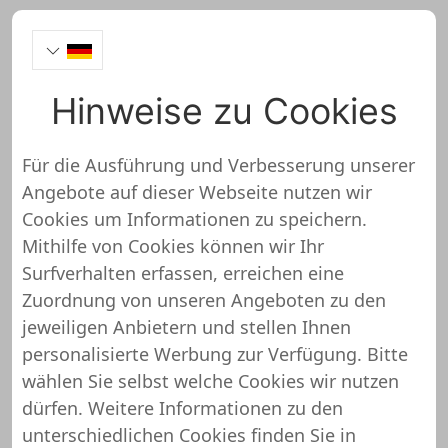
Hinweise zu Cookies
SoftwareHexe
Onlineshop Test
Für die Ausführung und Verbesserung unserer
Angebote auf dieser Webseite nutzen wir
Cookies um Informationen zu speichern.
Mithilfe von Cookies können wir Ihr
Surfverhalten erfassen, erreichen eine
SoftwareHexe wurde noch nicht
Zuordnung von unseren Angeboten zu den
überprüft und getestet
jeweiligen Anbietern und stellen Ihnen
personalisierte Werbung zur Verfügung. Bitte
Über diesen Shop oder Webseite liegen uns noch
wählen Sie selbst welche Cookies wir nutzen
keine detaillierten Informationen vor. Das
dürfen. Weitere Informationen zu den
bedeutet, dass SoftwareHexe von unserem
unterschiedlichen Cookies finden Sie in