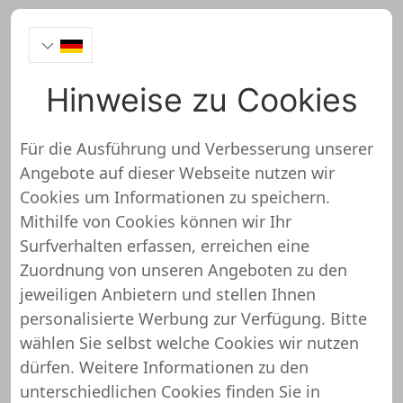
Hinweise zu Cookies
Verlocke Extensions
Für die Ausführung und Verbesserung unserer
Angebote auf dieser Webseite nutzen wir
https://verlocke.de/
Cookies um Informationen zu speichern.
Mithilfe von Cookies können wir Ihr
Verlocke Extensions wurde noch
Surfverhalten erfassen, erreichen eine
nicht überprüft und getestet
Zuordnung von unseren Angeboten zu den
jeweiligen Anbietern und stellen Ihnen
Über diesen Shop oder Webseite liegen uns
personalisierte Werbung zur Verfügung. Bitte
noch keine detaillierten Informationen vor.
wählen Sie selbst welche Cookies wir nutzen
Das bedeutet, dass Verlocke Extensions von
dürfen. Weitere Informationen zu den
unserem Support-Team noch nicht
unterschiedlichen Cookies finden Sie in