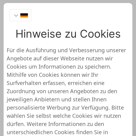
Hinweise zu Cookies
WirWinzer
Für die Ausführung und Verbesserung unserer
Angebote auf dieser Webseite nutzen wir
https://wirwinzer.de/
Cookies um Informationen zu speichern.
Mithilfe von Cookies können wir Ihr
WirWinzer wurde noch nicht
Surfverhalten erfassen, erreichen eine
überprüft und getestet
Zuordnung von unseren Angeboten zu den
jeweiligen Anbietern und stellen Ihnen
Über diesen Shop oder Webseite liegen uns
personalisierte Werbung zur Verfügung. Bitte
noch keine detaillierten Informationen vor.
wählen Sie selbst welche Cookies wir nutzen
Das bedeutet, dass WirWinzer von unserem
dürfen. Weitere Informationen zu den
Support-Team noch nicht überprüft und
unterschiedlichen Cookies finden Sie in