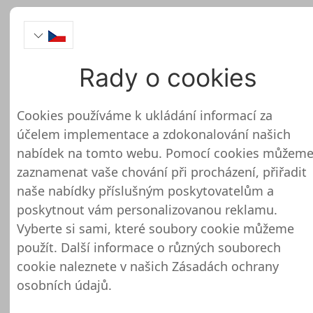
Rady o cookies
Patientenverfuegung.digit
test online obchodu
Cookies používáme k ukládání informací za
účelem implementace a zdokonalování našich
nabídek na tomto webu. Pomocí cookies můžem
zaznamenat vaše chování při procházení, přiřadit
naše nabídky příslušným poskytovatelům a
Patientenverfuegung.digital ještě
poskytnout vám personalizovanou reklamu.
nebyl zkontrolován a testován
Vyberte si sami, které soubory cookie můžeme
použít. Další informace o různých souborech
O tomto obchodu nebo webu zatím nemáme
cookie naleznete v našich
Zásadách ochrany
žádné podrobné informace. To znamená, že
osobních údajů
.
Patientenverfuegung.digital ještě nebylo