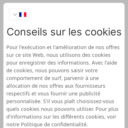
Conseils sur les cookies
BeNaughty Onlineshop
Test
Pour l'exécution et l'amélioration de nos offres
sur ce site Web, nous utilisons des cookies
pour enregistrer des informations. Avec l'aide
de cookies, nous pouvons saisir votre
comportement de surf, parvenir à une
allocation de nos offres aux fournisseurs
Nous avons donc évalué la
respectifs et vous fournir une publicité
BeNaughty Onlineshop
personnalisée. S'il vous plaît choisissez-vous
quels cookies nous pouvons utiliser. Pour plus
d'informations sur les différents cookies, voir
La vérification de la boutique en ligne Shopuniver
notre
Politique de confidentialité
.
est divisée en certaines catégories. Chaque