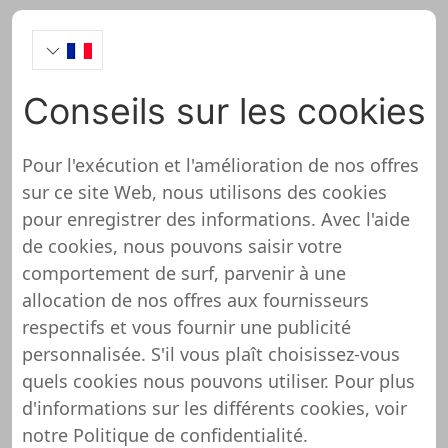
Conseils sur les cookies
Kraft Computer
Schmiede Onlineshop
Pour l'exécution et l'amélioration de nos offres
sur ce site Web, nous utilisons des cookies
Test
pour enregistrer des informations. Avec l'aide
de cookies, nous pouvons saisir votre
comportement de surf, parvenir à une
allocation de nos offres aux fournisseurs
respectifs et vous fournir une publicité
Kraft Computer Schmiede n'a pas
personnalisée. S'il vous plaît choisissez-vous
encore été examiné et testé
quels cookies nous pouvons utiliser. Pour plus
d'informations sur les différents cookies, voir
Nous n'avons pas encore d'informations
notre
Politique de confidentialité
.
détaillées sur cette boutique ou ce site Web. Cela