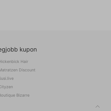
egjobb kupon
Hickenbick Hair
Matratzen Discount
Susi.live
Cityzen
Boutique Bizarre