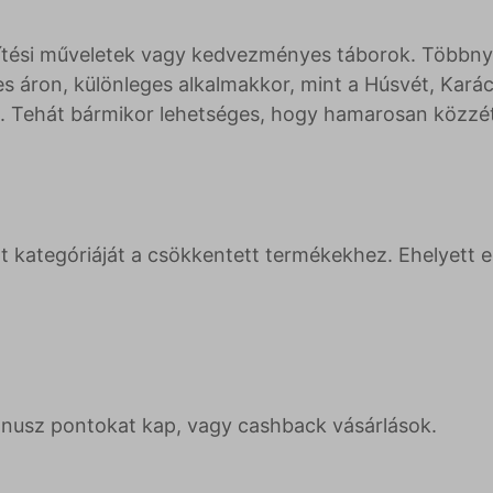
ítési műveletek vagy kedvezményes táborok. Többnyire
áron, különleges alkalmakkor, mint a Húsvét, Karác
n. Tehát bármikor lehetséges, hogy hamarosan közzé
ját kategóriáját a csökkentett termékekhez. Ehelyett
usz pontokat kap, vagy cashback vásárlások.