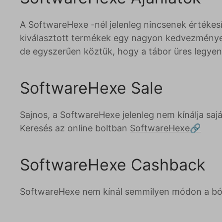
A SoftwareHexe -nél jelenleg nincsenek értékes
kiválasztott termékek egy nagyon kedvezményes 
de egyszerűen köztük, hogy a tábor üres legye
SoftwareHexe Sale
Sajnos, a SoftwareHexe jelenleg nem kínálja sa
Keresés az online boltban
SoftwareHexe
SoftwareHexe Cashback
SoftwareHexe nem kínál semmilyen módon a bón