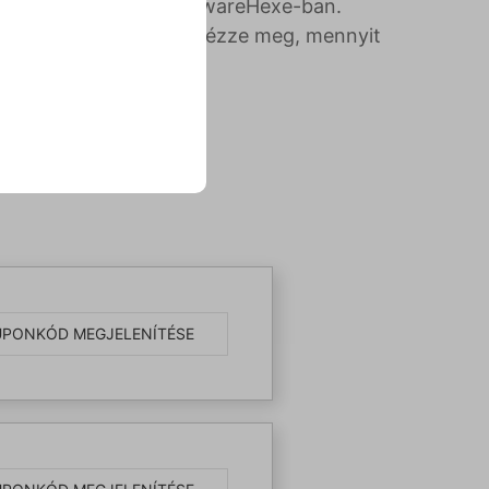
ettel vásárolhat a SoftwareHexe-ban.
at vagy utalványokat. Nézze meg, mennyit
UPONKÓD MEGJELENÍTÉSE