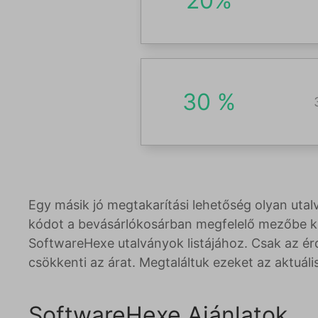
20%
30 %
Egy másik jó megtakarítási lehetőség olyan utal
kódot a bevásárlókosárban megfelelő mezőbe kel
SoftwareHexe utalványok listájához. Csak az é
csökkenti az árat. Megtaláltuk ezeket az aktu
SoftwareHexe Ajánlatok