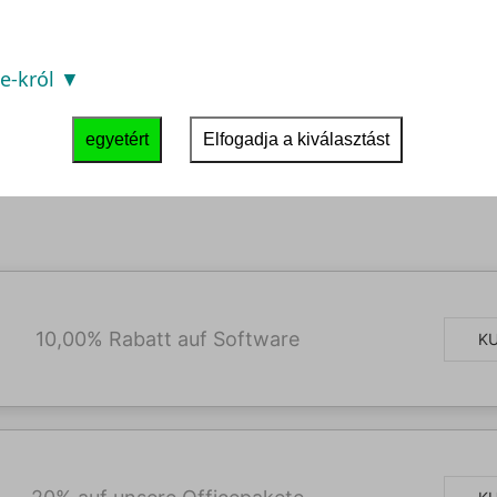
gy SoftwareHexe kétséges. Tehát nyugodt lelkiismer
ulhat, hogy rendszerünk már talált Önnek ajánlatok
at itt: SoftwareHexe:
ie-król
egyetért
Elfogadja a kiválasztást
10,00% Rabatt auf Software
K