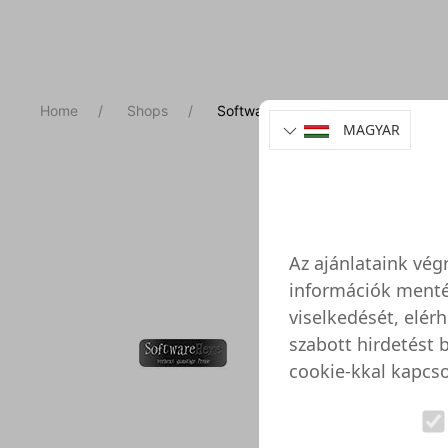
Home
Shops
SoftwareHexe
MAGYAR
Soft
https:
Az ajánlataink vég
A
információk menté
viselkedését, elérh
szabott hirdetést 
Softw
cookie-kkal kapcso
Erről a
Softwar