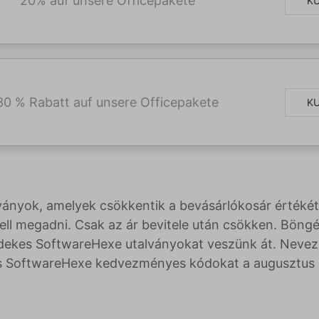
20% auf unsere Officepakete
K
30 % Rabatt auf unsere Officepakete
K
ványok, amelyek csökkentik a bevásárlókosár értékét
l megadni. Csak az ár bevitele után csökken. Böngés
rdekes SoftwareHexe utalványokat veszünk át. Nevez
ális SoftwareHexe kedvezményes kódokat a augusztus