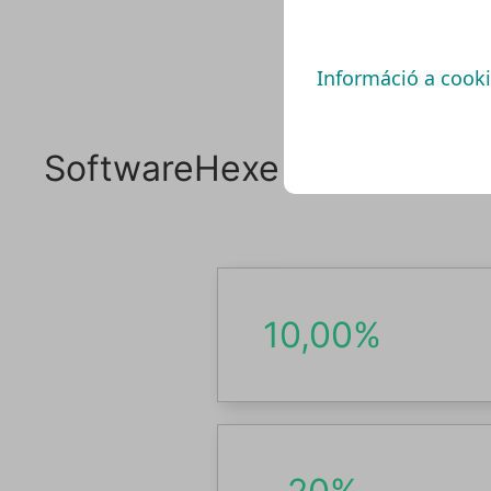
azt, ho
Előford
spórolh
Információ a cook
SoftwareHexe Utalványok
10,00%