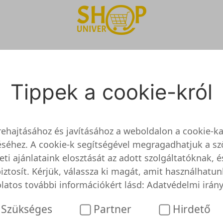
Tippek a cookie-król
wareHexe
//www.softwarehexe.de/
rehajtásához és javításához a weboldalon a cookie-ka
séhez. A cookie-k segítségével megragadhatjuk a sz
eti ajánlataink elosztását az adott szolgáltatóknak, 
biztosít. Kérjük, válassza ki magát, amit használhatu
areHexe még nem lett felülvizsgálva és
latos további információkért lásd:
Adatvédelmi irány
z üzletről vagy weboldalról még nem rendelkezünk rész
Szükséges
Partner
Hirdető
eHexe-t még nem vizsgálta át és tesztelte ügyfélszo