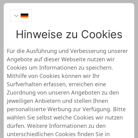
Hinweise zu Cookies
Apotheke
Für die Ausführung und Verbesserung unserer
Großartige Shops mit Produkten aus den
Angebote auf dieser Webseite nutzen wir
Bereichen Medikamente, Arzneimittel, Prothesen
Cookies um Informationen zu speichern.
und Gehhilfen.
Mithilfe von Cookies können wir Ihr
Surfverhalten erfassen, erreichen eine
Zuordnung von unseren Angeboten zu den
jeweiligen Anbietern und stellen Ihnen
personalisierte Werbung zur Verfügung. Bitte
wählen Sie selbst welche Cookies wir nutzen
Alibaba
dürfen. Weitere Informationen zu den
Alibaba ist der größte Onlineshop aus dem
unterschiedlichen Cookies finden Sie in
asiatischen Raum und hat die selbe