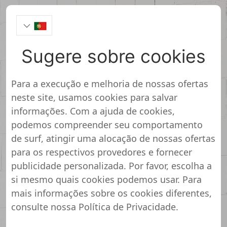
Sugere sobre cookies
Muitos grandes lojas
Para a execução e melhoria de nossas ofertas
online
neste site, usamos cookies para salvar
informações. Com a ajuda de cookies,
podemos compreender seu comportamento
Encontrar informações sobre sua loja on-
de surf, atingir uma alocação de nossas ofertas
line sobre segurança, experiência de
para os respectivos provedores e fornecer
compra e de poupança oportunidades
publicidade personalizada. Por favor, escolha a
si mesmo quais cookies podemos usar. Para
mais informações sobre os cookies diferentes,
consulte nossa
Política de Privacidade
.