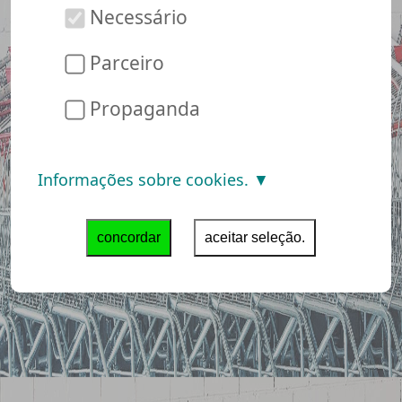
Elbhunde
Necessário
Elbhunde Em sua loja online tudo, o que precisa para o
cão. Os produtos são copos de cães, camas de
Parceiro
cachorro, roupas para cães,...
Propaganda
5.1 / 6 Carts
Informações sobre cookies.
concordar
aceitar seleção.