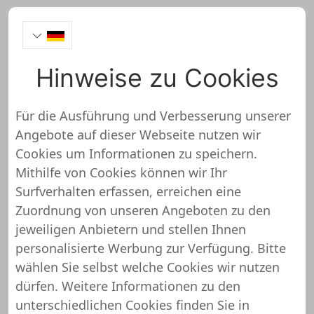
Hinweise zu Cookies
atalanda
Für die Ausführung und Verbesserung unserer
Angebote auf dieser Webseite nutzen wir
https://atalanda.com/
Cookies um Informationen zu speichern.
Mithilfe von Cookies können wir Ihr
atalanda wurde noch nicht
Surfverhalten erfassen, erreichen eine
überprüft und getestet
Zuordnung von unseren Angeboten zu den
jeweiligen Anbietern und stellen Ihnen
Über diesen Shop oder Webseite liegen uns
personalisierte Werbung zur Verfügung. Bitte
noch keine detaillierten Informationen vor.
wählen Sie selbst welche Cookies wir nutzen
Das bedeutet, dass atalanda von unserem
dürfen. Weitere Informationen zu den
Support-Team noch nicht überprüft und
unterschiedlichen Cookies finden Sie in