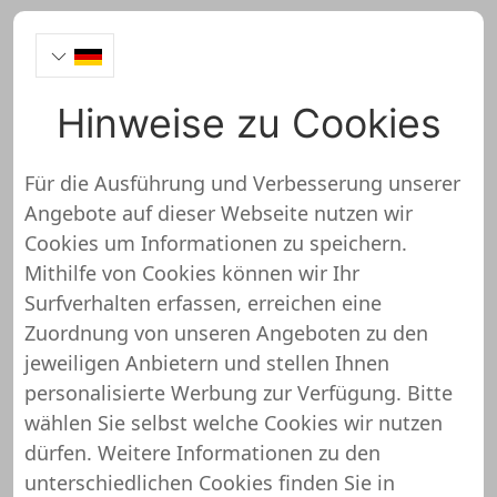
Hinweise zu Cookies
AufkleberDealer
Für die Ausführung und Verbesserung unserer
Angebote auf dieser Webseite nutzen wir
https://www.aufkleberdealer.de/
Cookies um Informationen zu speichern.
Mithilfe von Cookies können wir Ihr
AufkleberDealer wurde noch
Surfverhalten erfassen, erreichen eine
nicht überprüft und getestet
Zuordnung von unseren Angeboten zu den
jeweiligen Anbietern und stellen Ihnen
Über diesen Shop oder Webseite liegen uns
personalisierte Werbung zur Verfügung. Bitte
noch keine detaillierten Informationen vor.
wählen Sie selbst welche Cookies wir nutzen
Das bedeutet, dass AufkleberDealer von
dürfen. Weitere Informationen zu den
unserem Support-Team noch nicht
unterschiedlichen Cookies finden Sie in