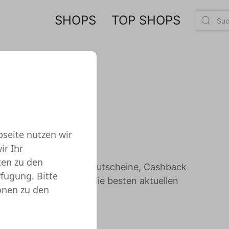
SHOPS
TOP SHOPS
seite nutzen wir
ir Ihr
ten zu den
en. Dazu zählen Rabattgutscheine, Cashback
rfügung. Bitte
ngeboten werden oder die besten aktuellen
onen zu den