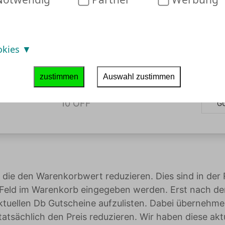
okies
zustimmen
Auswahl zustimmen
10 OFF
G
, die den Warenkorbwert reduzieren. Dies sind in der
ld im Warenkorb eingegeben werden. Erst nach der E
ktuellen Db Gutscheine aufzulisten. Dabei übernehme
tatsächlich den Preis reduzieren. Wir haben diese ak