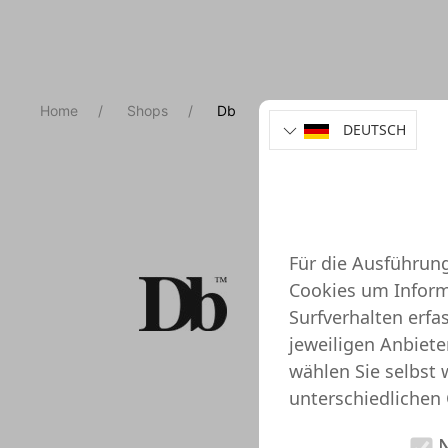
Home
Shops
Db
DEUTSCH
Db
http://
Für die Ausführun
So hab
Cookies um Informa
Surfverhalten erf
Wir hab
jeweiligen Anbiete
für den
wählen Sie selbst 
Angebo
unterschiedlichen 
Db An
N