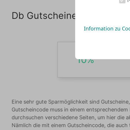
Db Gutscheine
Information zu Co
10%
Eine sehr gute Sparmöglichkeit sind Gutscheine
Gutscheincode muss in einem entsprechendem Fe
durchsuchen verschiedene Seiten, um hier die a
Nämlich die mit einem Gutscheincode, die auch 