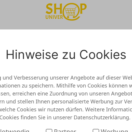
Hinweise zu Cookies
dbjourney.com/
g und Verbesserung unserer Angebote auf dieser Web
en wir den Db Onlineshop bewertet
tionen zu speichern. Mithilfe von Cookies können w
assen, erreichen eine Zuordnung von unseren Angebo
en alle Möglichkeiten um bei Db ordentlich zu spar
rn und stellen Ihnen personalisierte Werbung zur Ve
 Einkauf zu erhalten, Produkte die gerade im Sale a
welche Cookies wir nutzen dürfen. Weitere Informati
te.
Cookies finden Sie in unserer
Datenschutzerklärung
.
gebote
Db Gutscheine
Db Cashback
otwendig
Partner
Werbung