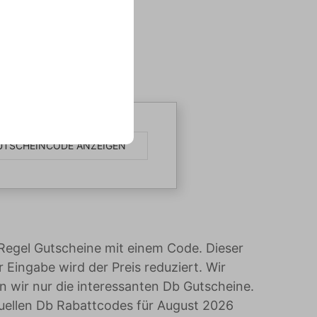
UTSCHEINCODE ANZEIGEN
 Regel Gutscheine mit einem Code. Dieser
ingabe wird der Preis reduziert. Wir
n wir nur die interessanten Db Gutscheine.
tuellen Db Rabattcodes für August 2026