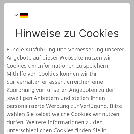
Hinweise zu Cookies
Discokugel-Shop
Für die Ausführung und Verbesserung unserer
Angebote auf dieser Webseite nutzen wir
https://www.discokugel-shop.de/
Cookies um Informationen zu speichern.
Mithilfe von Cookies können wir Ihr
Discokugel-Shop wurde noch
Surfverhalten erfassen, erreichen eine
nicht überprüft und getestet
Zuordnung von unseren Angeboten zu den
jeweiligen Anbietern und stellen Ihnen
Über diesen Shop oder Webseite liegen uns
personalisierte Werbung zur Verfügung. Bitte
noch keine detaillierten Informationen vor.
wählen Sie selbst welche Cookies wir nutzen
Das bedeutet, dass Discokugel-Shop von
dürfen. Weitere Informationen zu den
unserem Support-Team noch nicht
unterschiedlichen Cookies finden Sie in