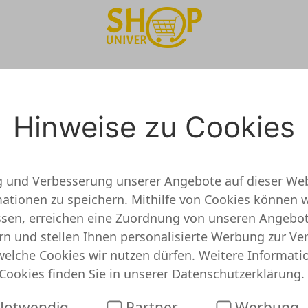
YSTROY Onlineshop Te
Hinweise zu Cookies
g und Verbesserung unserer Angebote auf dieser Web
tionen zu speichern. Mithilfe von Cookies können w
ft und getestet
assen, erreichen eine Zuordnung von unseren Angebo
rn und stellen Ihnen personalisierte Werbung zur Ve
h keine detaillierten Informationen vor. Das bedeu
welche Cookies wir nutzen dürfen. Weitere Informati
eißt jedoch nicht, dass DYSTROY unseriös ist. Du k
Cookies finden Sie in unserer
Datenschutzerklärung
.
hon Angebote oder Gutscheine für Dich gefunden. Sc
otwendig
Partner
Werbung