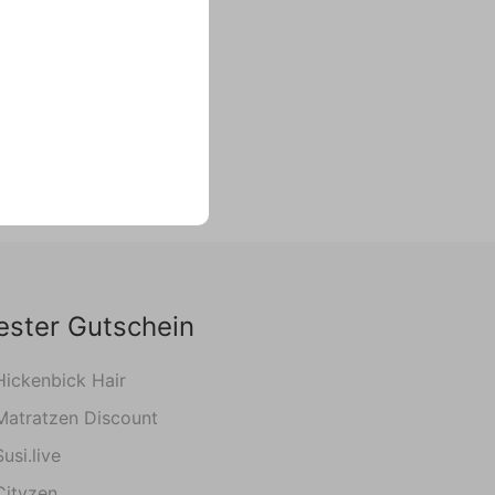
ester Gutschein
Hickenbick Hair
Matratzen Discount
Susi.live
Cityzen