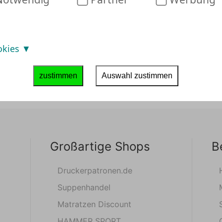
okies
zustimmen
Auswahl zustimmen
Großartige Shops
B
Druckerpatronen.de
Suppenhandel
Matratzen Discount
HAMMER SPORT