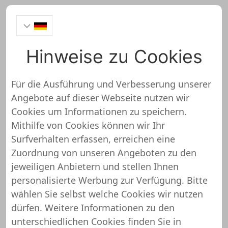
Hinweise zu Cookies
Elbhunde
Für die Ausführung und Verbesserung unserer
Angebote auf dieser Webseite nutzen wir
Cookies um Informationen zu speichern.
Mithilfe von Cookies können wir Ihr
https://elbhunde-dresden.de/
Surfverhalten erfassen, erreichen eine
So haben wir den Elbhunde Onlineshop
Zuordnung von unseren Angeboten zu den
bewertet
jeweiligen Anbietern und stellen Ihnen
personalisierte Werbung zur Verfügung. Bitte
Wir haben alle Möglichkeiten um bei
wählen Sie selbst welche Cookies wir nutzen
Elbhunde ordentlich zu sparen. Dazu zählen
dürfen. Weitere Informationen zu den
Rabattgutscheine, Cashback für den Einkauf
unterschiedlichen Cookies finden Sie in