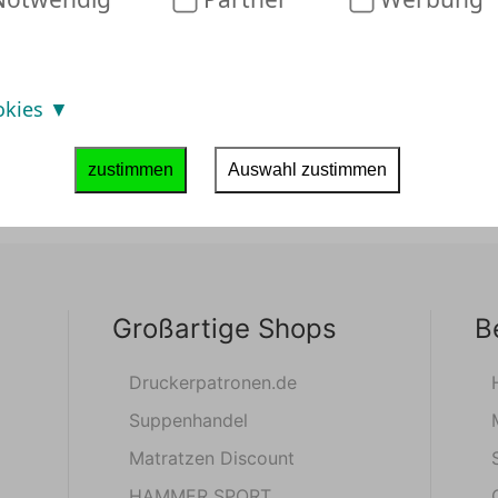
okies
zustimmen
Auswahl zustimmen
Großartige Shops
B
Druckerpatronen.de
Suppenhandel
Matratzen Discount
HAMMER SPORT