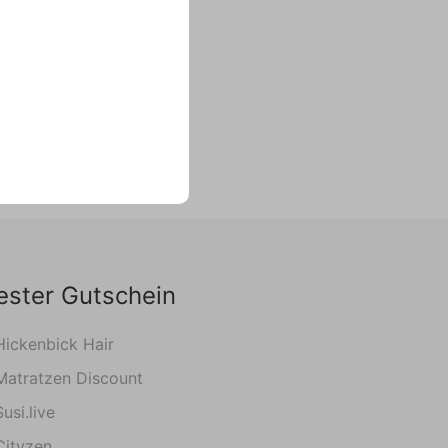
ester Gutschein
Hickenbick Hair
Matratzen Discount
Susi.live
Cityzen