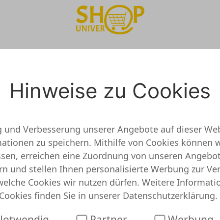
eshop Test
 Deutschland Onlines
Hinweise zu Cookies
g und Verbesserung unserer Angebote auf dieser Web
tionen zu speichern. Mithilfe von Cookies können w
cht überprüft und getestet
assen, erreichen eine Zuordnung von unseren Angebo
rn und stellen Ihnen personalisierte Werbung zur Ve
 keine detaillierten Informationen vor. Das bedeut
welche Cookies wir nutzen dürfen. Weitere Informati
 wurde. Das heißt jedoch nicht, dass Elpumps Deutsch
Cookies finden Sie in unserer
Datenschutzerklärung
.
öglicherweise hat unser System schon Angebote ode
sparen kannst:
Sparen bei Elpumps Deutschland
otwendig
Partner
Werbung