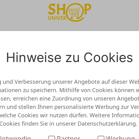
Shirt-x Onlineshop Tes
Hinweise zu Cookies
g und Verbesserung unserer Angebote auf dieser Web
tionen zu speichern. Mithilfe von Cookies können w
 und getestet
assen, erreichen eine Zuordnung von unseren Angebo
rn und stellen Ihnen personalisierte Werbung zur Ve
 keine detaillierten Informationen vor. Das bedeut
welche Cookies wir nutzen dürfen. Weitere Informati
doch nicht, dass Shirt-x unseriös ist. Du kannst also
Cookies finden Sie in unserer
Datenschutzerklärung
.
 oder Gutscheine für Dich gefunden. Schau gleich ma
otwendig
Partner
Werbung