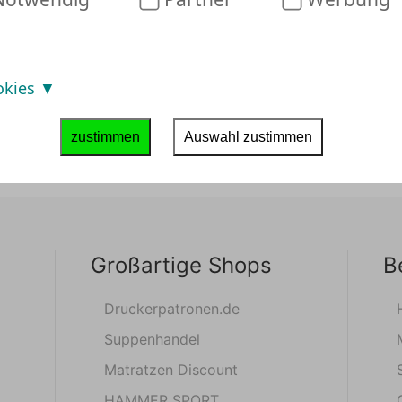
okies
zustimmen
Auswahl zustimmen
Großartige Shops
B
Druckerpatronen.de
Suppenhandel
Matratzen Discount
HAMMER SPORT