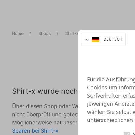
Home
Shops
Shirt-x
Onlineshop Test
DEUTSCH
Für die Ausführun
Cookies um Informa
Shirt-x wurde noch nicht überprüft
Surfverhalten erf
jeweiligen Anbiete
Über diesen Shop oder Webseite liegen uns noch
wählen Sie selbst 
nicht überprüft und getestet wurde. Das heißt je
unterschiedlichen 
Möglicherweise hat unser System schon Angebote
Sparen bei Shirt-x
N