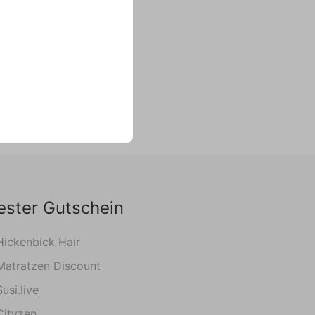
ester Gutschein
Hickenbick Hair
Matratzen Discount
Susi.live
Cityzen