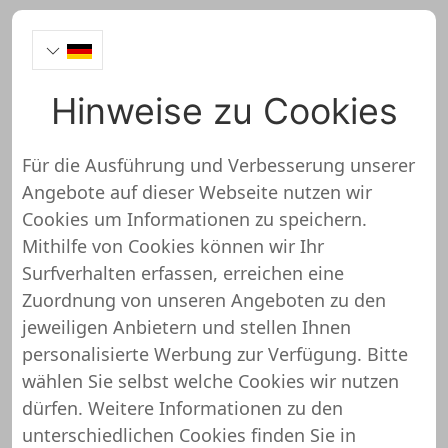
Hinweise zu Cookies
TOOLINEO
Für die Ausführung und Verbesserung unserer
Angebote auf dieser Webseite nutzen wir
https://toolineo.de/
Cookies um Informationen zu speichern.
Mithilfe von Cookies können wir Ihr
TOOLINEO wurde noch nicht
Surfverhalten erfassen, erreichen eine
überprüft und getestet
Zuordnung von unseren Angeboten zu den
jeweiligen Anbietern und stellen Ihnen
Über diesen Shop oder Webseite liegen uns
personalisierte Werbung zur Verfügung. Bitte
noch keine detaillierten Informationen vor.
wählen Sie selbst welche Cookies wir nutzen
Das bedeutet, dass TOOLINEO von unserem
dürfen. Weitere Informationen zu den
Support-Team noch nicht überprüft und
unterschiedlichen Cookies finden Sie in