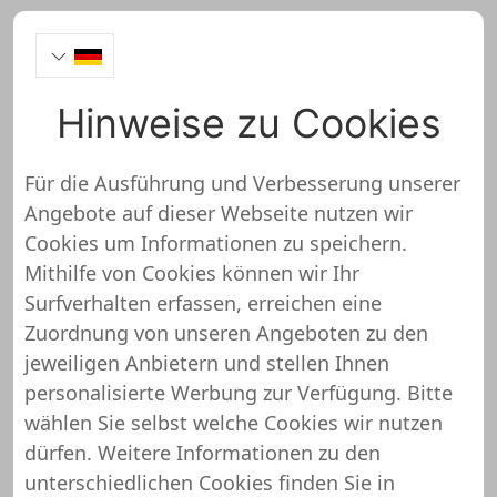
Hinweise zu Cookies
Van Arendonk
Onlineshop Test
Für die Ausführung und Verbesserung unserer
Angebote auf dieser Webseite nutzen wir
Cookies um Informationen zu speichern.
Mithilfe von Cookies können wir Ihr
Surfverhalten erfassen, erreichen eine
Zuordnung von unseren Angeboten zu den
So haben wir den Van Arendonk
jeweiligen Anbietern und stellen Ihnen
Onlineshop bewertet
personalisierte Werbung zur Verfügung. Bitte
wählen Sie selbst welche Cookies wir nutzen
dürfen. Weitere Informationen zu den
Der Shopuniver Onlineshop Check wird in
unterschiedlichen Cookies finden Sie in
bestimmten Kategorien unterteilt. Jede