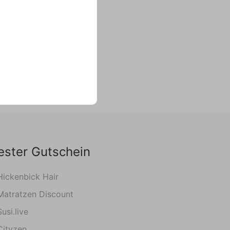
ester Gutschein
Hickenbick Hair
Matratzen Discount
Susi.live
Cityzen