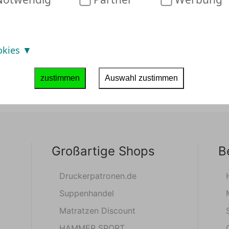
okies
zustimmen
Auswahl zustimmen
Großartige Shops
B
Druckerpatronen.de
Suppenhandel
Matratzen Discount
HAMMER SPORT