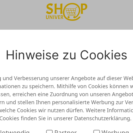
p Test
Onlineshop Onlinesho
Hinweise zu Cookies
g und Verbesserung unserer Angebote auf dieser Web
tionen zu speichern. Mithilfe von Cookies können w
überprüft und getestet
assen, erreichen eine Zuordnung von unseren Angebo
rn und stellen Ihnen personalisierte Werbung zur Ve
h keine detaillierten Informationen vor. Das bedeut
welche Cookies wir nutzen dürfen. Weitere Informati
Das heißt jedoch nicht, dass WOLL Onlineshop unseriö
Cookies finden Sie in unserer
Datenschutzerklärung
.
 unser System schon Angebote oder Gutscheine für D
bei WOLL Onlineshop
otwendig
Partner
Werbung