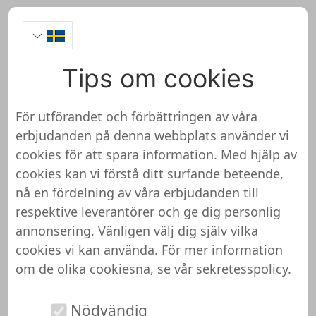
Tips om cookies
Sweet24.de Onlineshop
Test
För utförandet och förbättringen av våra
erbjudanden på denna webbplats använder vi
cookies för att spara information. Med hjälp av
cookies kan vi förstå ditt surfande beteende,
nå en fördelning av våra erbjudanden till
Sweet24.de har ännu inte granskats
respektive leverantörer och ge dig personlig
och testats
annonsering. Vänligen välj dig själv vilka
cookies vi kan använda. För mer information
Vi har ännu ingen detaljerad information om
om de olika cookiesna, se vår
sekretesspolicy
.
denna butik eller webbplats. Det betyder att
Sweet24.de ännu inte har granskats och testats
Nödvändig