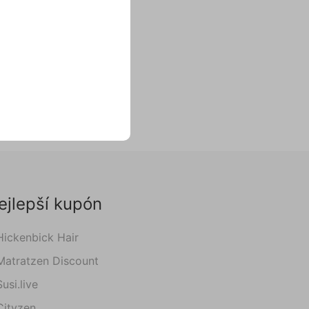
ejlepší kupón
Hickenbick Hair
Matratzen Discount
Susi.live
Cityzen