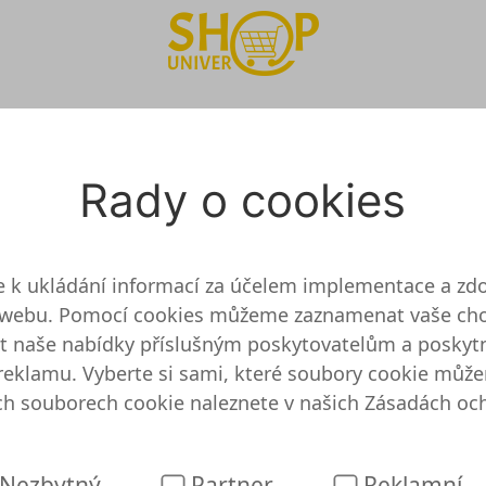
t
m-laden test online ob
Rady o cookies
 k ukládání informací za účelem implementace a zd
webu. Pomocí cookies můžeme zaznamenat vaše cho
án a testován
dit naše nabídky příslušným poskytovatelům a posky
eklamu. Vyberte si sami, které soubory cookie může
é podrobné informace. To znamená, že alarm-laden
ch souborech cookie naleznete v našich
Zásadách oc
larm-laden je pochybné. Takže můžete s čistým sv
Podívejte se, kolik můžete ušetřit na alarm-laden:
Ulo
Nezbytný
Partner
Reklamní