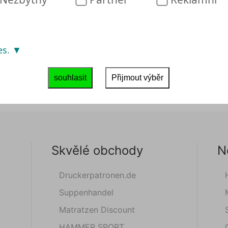
es.
souhlasit
Přijmout výběr
Skvělé obchody
N
Druckerpatronen.de
Suppenhandel
Matratzen Discount
HAMMER SPORT