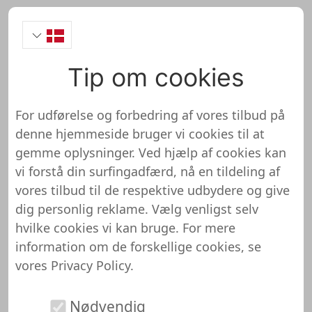
Tip om cookies
alarm-laden Onlineshop
Test
For udførelse og forbedring af vores tilbud på
denne hjemmeside bruger vi cookies til at
gemme oplysninger. Ved hjælp af cookies kan
vi forstå din surfingadfærd, nå en tildeling af
vores tilbud til de respektive udbydere og give
alarm-laden er endnu ikke blevet
dig personlig reklame. Vælg venligst selv
gennemgået og testet
hvilke cookies vi kan bruge. For mere
information om de forskellige cookies, se
Vi har endnu ingen detaljerede oplysninger om
vores
Privacy Policy
.
denne butik eller hjemmeside. Det betyder, at
alarm-laden endnu ikke er blevet gennemgået og
Nødvendig