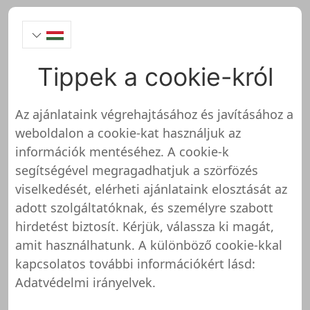
Tippek a cookie-król
ARNSTADT KRISTALL
Az ajánlataink végrehajtásához és javításához a
weboldalon a cookie-kat használjuk az
https://www.arnstadtkristall-shop.de/
információk mentéséhez. A cookie-k
A
segítségével megragadhatjuk a szörfözés
viselkedését, elérheti ajánlataink elosztását az
adott szolgáltatóknak, és személyre szabott
ARNSTADT KRISTALL még nem
hirdetést biztosít. Kérjük, válassza ki magát,
lett felülvizsgálva és tesztelve
amit használhatunk. A különböző cookie-kkal
kapcsolatos további információkért lásd:
Erről az üzletről vagy weboldalról még nem
Adatvédelmi irányelvek
.
rendelkezünk részletes információval. Ez azt