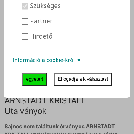
jelenti, hogy ARNSTADT KRISTALL-t még
Szükséges
nem vizsgálta át és tesztelte
ügyfélszolgálati csapatunk. Ez azonban nem
Partner
jelenti azt, hogy ARNSTADT KRISTALL
kétséges. Tehát nyugodt lelkiismerettel
Hirdető
vásárolhat a ARNSTADT KRISTALL-ban.
Előfordulhat, hogy rendszerünk már talált
Önnek ajánlatokat vagy utalványokat.
Információ a cookie-król
Nézze meg, mennyit spórolhat itt:
ARNSTADT KRISTALL:
egyetért
Elfogadja a kiválasztást
ARNSTADT KRISTALL
Utalványok
Sajnos nem találtunk érvényes ARNSTADT