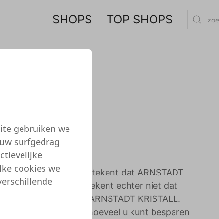
SHOPS
TOP SHOPS
ite gebruiken we
 uw surfgedrag
en getest
tievelijke
elke cookies we
inkel of website. Dit betekent dat ARNSTADT
verschillende
teuningsteam. Dat betekent echter niet dat
 geweten winkelen bij ARNSTADT KRISTALL.
or u gevonden. Bekijk hoeveel u kunt besparen