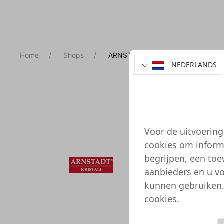
Home
Shops
ARNSTADT KRISTALL
NEDERLANDS
ARNS
https:/
Voor de uitvoerin
cookies om inform
ARNST
begrijpen, een toe
aanbieders en u vo
We heb
kunnen gebruiken.
KRISTAL
cookies.
ARNSTA
Mogelij