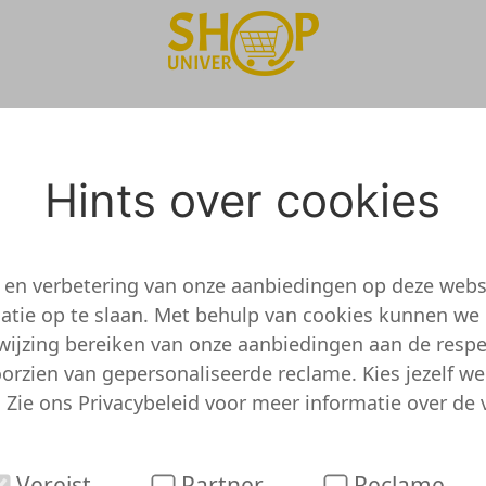
Hints over cookies
TADT KRISTALL
/www.arnstadtkristall-shop.de/
g en verbetering van onze aanbiedingen op deze webs
atie op te slaan. Met behulp van cookies kunnen we
ADT KRISTALL is nog niet beoordeeld 
wijzing bereiken van onze aanbiedingen aan de respec
orzien van gepersonaliseerde reclame. Kies jezelf w
ben nog geen gedetailleerde informatie over deze w
 Zie ons
Privacybeleid
voor meer informatie over de 
L nog niet is beoordeeld en getest door ons onders
DT KRISTALL dubieus is. U kunt dus met een gerust
k heeft ons systeem al aanbiedingen of vouchers vo
Vereist
Partner
Reclame