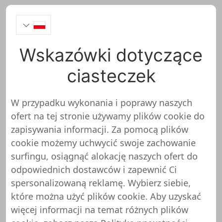
Wskazówki dotyczące
ciasteczek
Odcisk
W przypadku wykonania i poprawy naszych
Mathias Thunemann Webentwicklung &
ofert na tej stronie używamy plików cookie do
Onlinemarketing
zapisywania informacji. Za pomocą plików
Lilienthal-Ring 7
cookie możemy uchwycić swoje zachowanie
DE-16816 Neuruppin
surfingu, osiągnąć alokację naszych ofert do
odpowiednich dostawców i zapewnić Ci
info@shopuniver.com
spersonalizowaną reklamę. Wybierz siebie,
które można użyć plików cookie. Aby uzyskać
Zrzeczenie się
więcej informacji na temat różnych plików