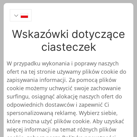
Wskazówki dotyczące
Snowboard Asylum Test
ciasteczek
Onlineshop
W przypadku wykonania i poprawy naszych
ofert na tej stronie używamy plików cookie do
zapisywania informacji. Za pomocą plików
cookie możemy uchwycić swoje zachowanie
surfingu, osiągnąć alokację naszych ofert do
Oceniliśmy więc onlineshop
odpowiednich dostawców i zapewnić Ci
Snowboard Asylum
spersonalizowaną reklamę. Wybierz siebie,
które można użyć plików cookie. Aby uzyskać
Sprawdzanie sklepu internetowego Shopunera
więcej informacji na temat różnych plików
jest podzielone na niektóre kategorie. Każda