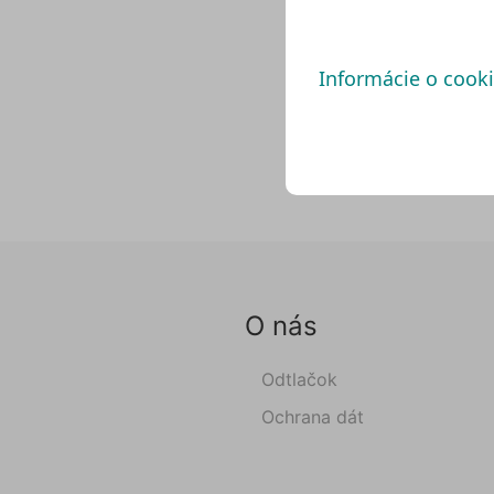
Informácie o cook
O nás
Odtlačok
Ochrana dát