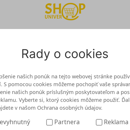
est
Kerzen.de Onlineshop
Rady o cookies
lepšenie našich ponúk na tejto webovej stránke použ
ií. S pomocou cookies môžeme pochopiť vaše správan
ovaný a otestovaný
enie našich ponúk príslušným poskytovateľom a po
klamu. Vyberte si, ktorý cookies môžeme použiť. Ďal
 nemáme žiadne podrobné informácie. To znamená, ž
ájdete v našom
Ochrana osobných údajov
.
namená, že LED-Kerzen.de je pochybné. Takže môže
ponuky alebo poukážky. Zistite, koľko môžete ušetri
evyhnutný
Partnera
Reklama