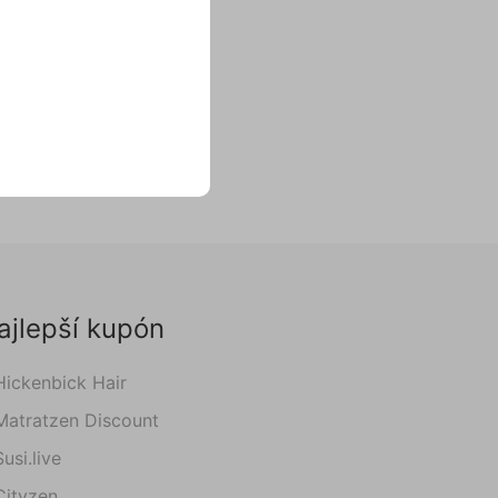
ajlepší kupón
Hickenbick Hair
Matratzen Discount
Susi.live
Cityzen