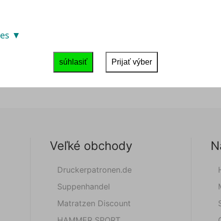
ies
súhlasiť
Prijať výber
Veľké obchody
N
Druckerpatronen.de
Suppenhandel
Matratzen Discount
HAMMER SPORT