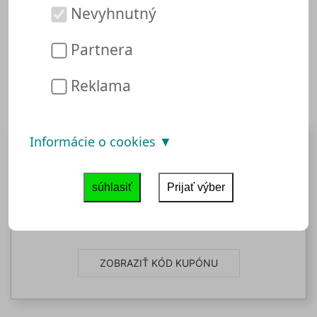
nakupovanie, produkty, ktoré sú ponúkané v
Nevyhnutný
predaji alebo najlepšie aktuálne ponuky.
Partnera
Suppenhandel Poukážky
Reklama
Informácie o cookies
5%
súhlasiť
Prijať výber
5 % Rabatt ab einem Mindestbestellwert
von 50 €
ZOBRAZIŤ KÓD KUPÓNU