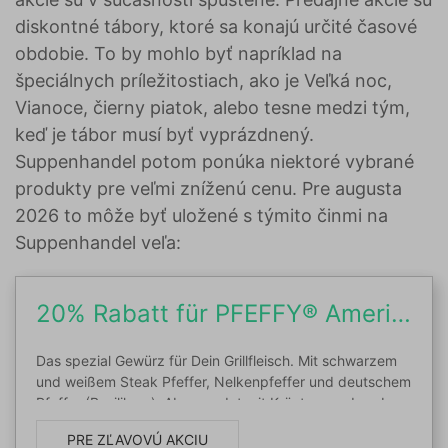
diskontné tábory, ktoré sa konajú určité časové
obdobie. To by mohlo byť napríklad na
špeciálnych príležitostiach, ako je Veľká noc,
Vianoce, čierny piatok, alebo tesne medzi tým,
keď je tábor musí byť vyprázdnený.
Suppenhandel potom ponúka niektoré vybrané
produkty pre veľmi zníženú cenu. Pre augusta
2026 to môže byť uložené s týmito činmi na
Suppenhandel veľa:
20% Rabatt für PFEFFY® Americano Grill Gewürzsalz
Das spezial Gewürz für Dein Grillfleisch. Mit schwarzem
und weißem Steak Pfeffer, Nelkenpfeffer und deutschem
Pfeffer (Basilikum). Abgerundet mit Kräutern und grobem
Salz. Pfeffrig scharf, abgerundet mit Kräutern und
PRE ZĽAVOVÚ AKCIU
grobem Salz. Ideal zur Würzung von Rinder-, Schweine-