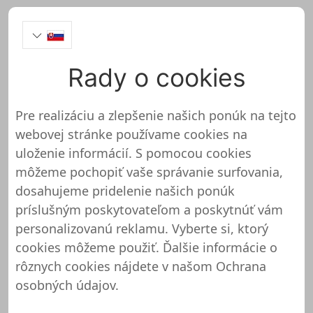
Rady o cookies
Suppenhandel
Pre realizáciu a zlepšenie našich ponúk na tejto
webovej stránke používame cookies na
uloženie informácií. S pomocou cookies
môžeme pochopiť vaše správanie surfovania,
https://www.suppenhandel.de/
dosahujeme pridelenie našich ponúk
Tak sme vyhodnotili Suppenhandel
príslušným poskytovateľom a poskytnúť vám
OnlinesHop
personalizovanú reklamu. Vyberte si, ktorý
cookies môžeme použiť. Ďalšie informácie o
Máme všetky možnosti na bezpečné
rôznych cookies nájdete v našom
Ochrana
uloženie Suppenhandel. Patrí medzi ne
osobných údajov
.
zľavové poukážky, aby získali cashback na