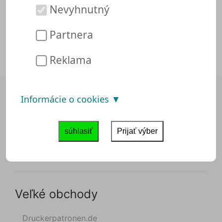
Nevyhnutný
môžete s čistým svedomím nakupovať na
Skineco. Náš systém už pre vás možno našiel
Partnera
ponuky alebo poukážky. Zistite, koľko môžete
ušetriť na Skineco:
Uložiť na Skineco
Reklama
Informácie o cookies
O nás
súhlasiť
Prijať výber
Odtlačok
Ochrana dát
Veľké obchody
Druckerpatronen.de