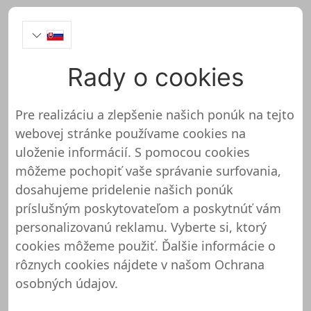
Rady o cookies
Skineco Onlineshop Test
Pre realizáciu a zlepšenie našich ponúk na tejto
webovej stránke používame cookies na
uloženie informácií. S pomocou cookies
môžeme pochopiť vaše správanie surfovania,
Skineco ešte nebol skontrolovaný a
dosahujeme pridelenie našich ponúk
otestovaný
príslušným poskytovateľom a poskytnúť vám
personalizovanú reklamu. Vyberte si, ktorý
O tomto obchode alebo webovej stránke zatiaľ
cookies môžeme použiť. Ďalšie informácie o
nemáme žiadne podrobné informácie. To
rôznych cookies nájdete v našom
Ochrana
znamená, že Skineco ešte nebol skontrolovaný a
osobných údajov
.
otestovaný naším tímom podpory. To však
neznamená, že Skineco je pochybné. Takže